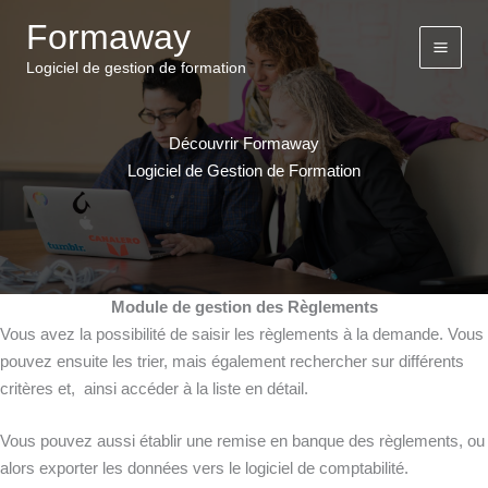
Aller
Formaway
au
contenu
Logiciel de gestion de formation
Découvrir Formaway
Logiciel de Gestion de Formation
Module de gestion des Règlements
Vous avez la possibilité de saisir les règlements à la demande. Vous
pouvez ensuite les trier, mais également rechercher sur différents
critères et, ainsi accéder à la liste en détail.
Vous pouvez aussi établir une remise en banque des règlements, ou
alors exporter les données vers le logiciel de comptabilité.