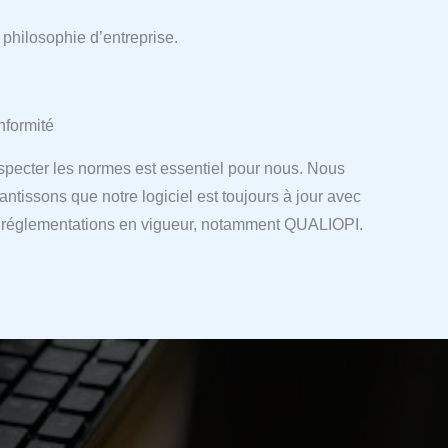
philosophie d’entreprise.
formité
pecter les normes est essentiel pour nous. Nous
antissons que notre logiciel est toujours à jour avec
 réglementations en vigueur, notamment QUALIOPI.