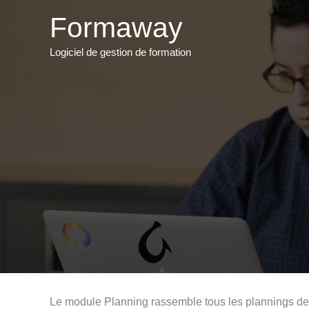
Aller
Formaway
au
contenu
Logiciel de gestion de formation
Le module Planning rassemble tous les plannings des d