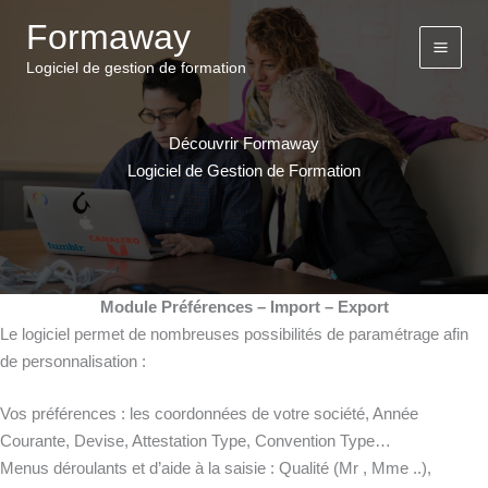
Aller
Formaway
au
contenu
Logiciel de gestion de formation
Découvrir Formaway
Logiciel de Gestion de Formation
Module Préférences – Import – Export
Le logiciel permet de nombreuses possibilités de paramétrage afin
de personnalisation :
Vos préférences : les coordonnées de votre société, Année
Courante, Devise, Attestation Type, Convention Type…
Menus déroulants et d’aide à la saisie : Qualité (Mr , Mme ..),