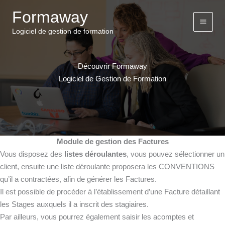
Aller
Formaway
au
contenu
Logiciel de gestion de formation
Découvrir Formaway
Logiciel de Gestion de Formation
Module de gestion des Factures
Vous disposez des
listes déroulantes
, vous pouvez sélectionner un
client, ensuite une liste déroulante proposera les CONVENTIONS
qu’il a contractées, afin de générer les Factures.
Il est possible de procéder à l’établissement d’une Facture détaillant
les Stages auxquels il a inscrit des stagiaires.
Par ailleurs, vous pourrez également saisir les acomptes et