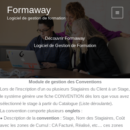
Aller
Formaway
au
contenu
Logiciel de gestion de formation
Découvrir Formaway
Logiciel de Gestion de Formation
Module de gestion des Conventions
Lors de l’inscription d’un ou plusieurs Stagiaires du Client à un Stage,
le système génère une fiche CONVENTION dès lors que vous avez
sélectionné le stage à partir du Catalogue (Liste déroulante).
La convention comporte plusieurs
onglets
:
● Description de la
convention
: Stage, Nom des Stagiaires, Coût
avec les zones de Cumul : CA Facturé, Réalisé, etc… ces zones