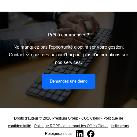
Prêt à commencer ?
Ne manquez pas l’opportunité d’optimiser votre gestion.
Contactez-nous dès aujourd’hui pour plus d’informations sur
nos services.
Demandez une démo
Droits d'auteur © 2026 Prestium Group -
CGS Cloud
-
Politique de
confidentialité
-
Politique RGPD concernant les Offres Cloud
-
Indicateurs
- Rejoignez-nous :