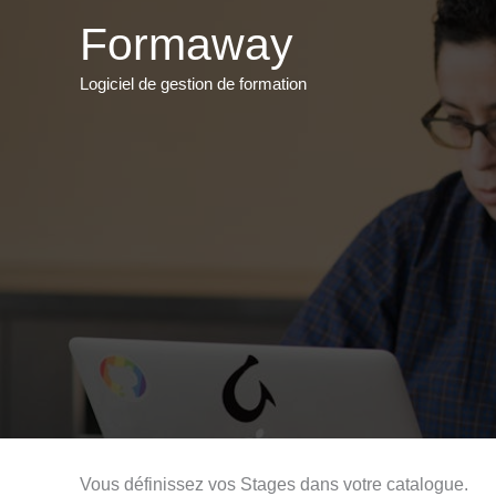
Aller
Formaway
au
contenu
Logiciel de gestion de formation
Vous définissez vos Stages dans votre catalogue.